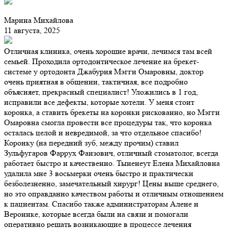
Марина Михайлова
11 августа, 2025
Отличная клиника, очень хорошие врачи, лечимся там всей
семьей. Проходила ортодонтическое лечение на брекет-
системе у ортодонта Джабурия Мэгги Омаровны, доктор
очень приятная в общении, тактичная, все подробно
объясняет, прекрасный специалист! Уложились в 1 год,
исправили все дефекты, которые хотели. У меня стоит
коронка, а ставить брекеты на коронки рискованно, но Мэгги
Омаровна смогла провести все процедуры так, что коронка
осталась целой и невредимой, за что отдельное спасибо!
Коронку (на передний зуб, между прочим) ставил
Зульфугаров Фаррух Фаизович, отличный стоматолог, всегда
работает быстро и качественно. Тыненеут Елена Михайловна
удалила мне 3 восьмерки очень быстро и практически
безболезненно, замечательный хирург! Цены выше среднего,
но это оправданно качеством работы и отличным отношением
к пациентам. Спасибо также администраторам Алене и
Веронике, которые всегда были на связи и помогали
оперативно решать возникающие в процессе лечения