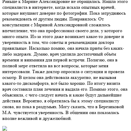
Раньше к Марине Александровне не обращалась. Нашла этого
специалиста в интернете, когда искала опытных врачей,
которые внушают доверие по фотографии. Пока затрудняюсь
рекомендовать её другим людям. Понравилось: От
консультации с Мариной Александровной сложилось
впечатление, что она профессионал своего дела, у которого
много опыта. Из-за этого даже возникает какое-то доверие и
уверенность в том, что советы и рекомендации доктора
правильные. Насколько помню, она начала приём без каких-
либо задержек. Думаю, врач уделила достаточный объём
времени и внимания для первой встречи. Полагаю, она в
полной мере ответила на все вопросы, которые меня
интересовали. Также доктор опросила о ситуации и провела
осмотр. В целом она действовала аккуратно, не вызывая
какого-то дискомфорта, всё было хорошо. По итогу визита
врач составила план лечения и выдала его. Помимо этого, она
объяснила, с чего следует начать и какие будут дальнейшие
действия. Вероятно, я обратилась бы к этому специалисту
снова, но пока в раздумьях. Могу сказать, что в Березиковой
М.А. чувствуется уверенность. В общении она показалась
вполне вежливой и дружелюбной.