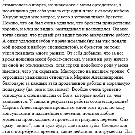
стоматолога-хирурга, не знакомого с моим ортодонтом, я
неожиданно для себя узнала ещё один плюс к своему выбору.
Хирург задал мне вопрос, у кого я устанавливала брекеты.
Помню, что он был очень удивлён, что брекеты прикреплены
хорошо, и клея не видно, разглядывал и восхищался. Он мне
тогда сказал, что первый раз видит такую аккуратную работу.
А опыт удаления зубов у врача немалый (ну, вы уже поняли
мой подход к выбору специалистов), и брекетов он тоже
успел повидать много разных. От себя добавлю, что за всё
время ношения мной брекет-системы, у меня ни разу ничего
из оной не отклеивалось, хотя страхи подобного рода у меня
имелись, чего уж скрывать. Мастерство на высшем уровне! С
огромным уважением отношусь к Марине Александровне,
благодарю за каждый этап проделанной работы и моральную
поддержку (да, она и так может). Вообще очень трепетно
отношусь к специалистам от Бога, которые любят то, чем
занимаются. У таких и результаты работы соответствующие!
Марина Александровна прошла со мной этот путь, по ходу
консультации и дальнейшего лечения, поясняя любые
моменты происходящего процесса и грядущих перемен. Она
сразу "видит", как и куда будут двигаться зубы. Сколько для
этого потребуется времени, какие действия, инструменты. Для