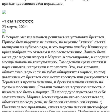
приёме чувствовал себя нормально.
+7 936 31XXXXX
23 марта, 2024
В феврале месяца наконец решилась на установку брекетов.
Прикус был нарушен не сильно, но верхние "клыки" слегка
выпирали из зубного ряда, и это портило улыбку. Клинику и
врача выбрала по отзывам и по расположению. Запись была
аж на две недели вперед к Марине Александровне, в середине
месяца попала на консультацию. Там сделали сразу слепки и
пару снимков, направили к терапевту. Это, как я поняла,
обязательно, ведь если на зубах обнаружится кариес, то под
давлением от брекетов они могут треснуть или раскрошиться.
Терапевта я прошла успешно, и брекеты начали ставить на
третьем посещении. Ставили только на верхнюю челюсть, с
нижней все было в порядке. На процедуре чувствовала себя
замечательно. Марина Александровна что-то рассказывала,
объясняла по ходу дела, не было ни страшно, ни скучно. :)
Поставила все правильно, спустя неделю легкий дискомфорт
ушел, сейчас брекеты я вообще не ощущаю. Наблюдаюсь у нее