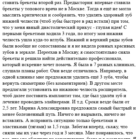
ставить брекеты второй раз. Предыстория: впервые ставила
брекеты у топового врача не в Москве. Тогда я ещё не могла
мыслить критически и сообразить, что удалять здоровый зуб
нижней челюсти (чтоб зубы быстрее в ряд встали) при том,
что у меня явный диастолический прикус - глупая идея! С
первыми брекетами ходила 3 года, по итогу моя нижняя
челюсть ушла куда-то вглубь. Нижний и верхний ряды зубов
были вообще не сопоставимы и я не видела ровных красивых
зубов в зеркале. Переехав в Москву, я самостоятельно сняла
брекеты и решила найти действительно профессионала,
который искренне хочет помочь. Я была в 7 разных клиниках,
слушала планы работ. Они везде отличались. Например, в
одной клинике мне предложили удалить ещё 3 зуба, чтобы
вернуть симметрию (без комментариев). В другом месте
предлагали установить на нижнюю челюсть расширитель,
чтоб далее поставить имплантат там, где был удалён зуб и
лечение проводить элайнерами. И т.д. Сроки везде были от
2,5 лет. Марина Александровна предложила самый быстрый и
менее болезненный путь. Ничего не вырывать, ничего не
вставлять. А исправить ситуацию только брекетами и
эластиками (тягами) за 1,5 года. Забегая вперёд, скажу, что
сняли мы их уже через год и 3 месяца. Мне понравилось, что
все, что мы обсудили на консультации, было и в реальности. Я