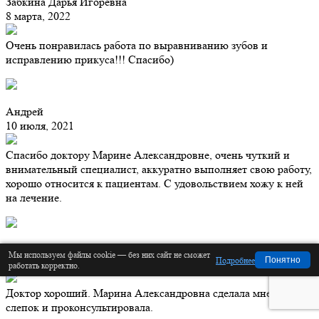
Забкина Дарья Игоревна
8 марта, 2022
Очень понравилась работа по выравниванию зубов и
исправлению прикуса!!! Спасибо)
Андрей
10 июля, 2021
Спасибо доктору Марине Александровне, очень чуткий и
внимательный специалист, аккуратно выполняет свою работу,
хорошо относится к пациентам. С удовольствием хожу к ней
на лечение.
Евгений
Мы используем файлы cookie — без них сайт не сможет
Подробнее
Понятно
12 марта, 2021
работать корректно.
Доктор хороший. Марина Александровна сделала мне снимок,
слепок и проконсультировала.