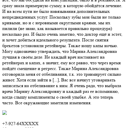
сразу знала примерную сумму, в которую обойдётся лечение.
И на всем пути не было навязывания дополнительных
непредвиденных услуг. Поскольку зубы мои были не только
кривыми, но и с неровными округлыми краями, мы их
пилили (не знаю, как называется правильно процедура)
несколько раз. И было очень заметно, что доктор ещё и эстет,
и хочет добиться идеального результата. После снятия
брекетов установили ретейнеры. Также ношу капы ночью.
Могу однозначно утверждать, что Марина Александровна
лучшая в своём деле. Не каждый врач настаивает на
ретейнерах и капах, а значит, ему все равно, что через время
пойдёт смещение и регресс. Также Марина Александровна
отговорила меня от отбеливания, т.к. это травмирует сильно
живот. Хотя если зайти в [...], Вас все начнут уговаривать
записаться на отбеливание к ним. Я очень рада, что выбрала
врача Марину Александровну и каждый раз ее вспоминаю,
когда слышу комплименты о своей улыбке. А это теперь
часто. Все окружающие заметили изменения.
+7-927-64XXXXX