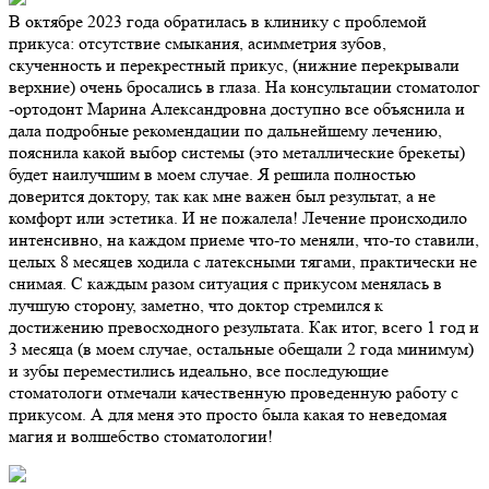
В октябре 2023 года обратилась в клинику с проблемой
прикуса: отсутствие смыкания, асимметрия зубов,
скученность и перекрестный прикус, (нижние перекрывали
верхние) очень бросались в глаза. На консультации стоматолог
-ортодонт Марина Александровна доступно все объяснила и
дала подробные рекомендации по дальнейшему лечению,
пояснила какой выбор системы (это металлические брекеты)
будет наилучшим в моем случае. Я решила полностью
доверится доктору, так как мне важен был результат, а не
комфорт или эстетика. И не пожалела! Лечение происходило
интенсивно, на каждом приеме что-то меняли, что-то ставили,
целых 8 месяцев ходила с латексными тягами, практически не
снимая. С каждым разом ситуация с прикусом менялась в
лучшую сторону, заметно, что доктор стремился к
достижению превосходного результата. Как итог, всего 1 год и
3 месяца (в моем случае, остальные обещали 2 года минимум)
и зубы переместились идеально, все последующие
стоматологи отмечали качественную проведенную работу с
прикусом. А для меня это просто была какая то неведомая
магия и волшебство стоматологии!