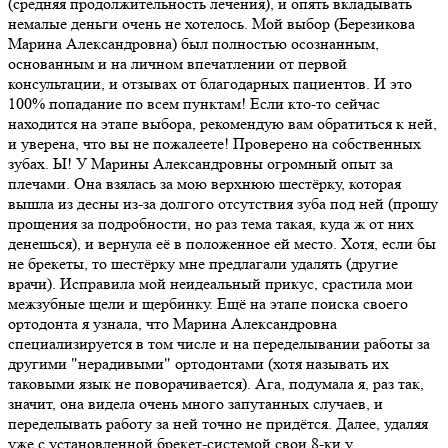
(средняя продолжительность лечения), и опять вкладывать
немалые деньги очень не хотелось. Мой выбор (Березикова
Марина Александровна) был полностью осознанным,
основанным и на личном впечатлении от первой
консультации, и отзывах от благодарных пациентов. И это
100% попадание по всем пунктам! Если кто-то сейчас
находится на этапе выбора, рекомендую вам обратиться к ней,
и уверена, что вы не пожалеете! Проверено на собственных
зубах. Ы! У Марины Александровны огромный опыт за
плечами. Она взялась за мою верхнюю шестёрку, которая
вышла из десны из-за долгого отсутствия зуба под ней (прошу
прощения за подробности, но раз тема такая, куда ж от них
денешься), и вернула её в положенное ей место. Хотя, если бы
не брекеты, то шестёрку мне предлагали удалять (другие
врачи). Исправила мой неидеальный прикус, срастила мои
межзубные щели и щербинку. Ещё на этапе поиска своего
ортодонта я узнала, что Марина Александровна
специализируется в том числе и на переделывании работы за
другими "нерадивыми" ортодонтами (хотя называть их
таковыми язык не поворачивается). Ага, подумала я, раз так,
значит, она видела очень много запутанных случаев, и
переделывать работу за ней точно не придётся. Далее, удаляя
уже с установленной брекет-системой свои 8-ки у