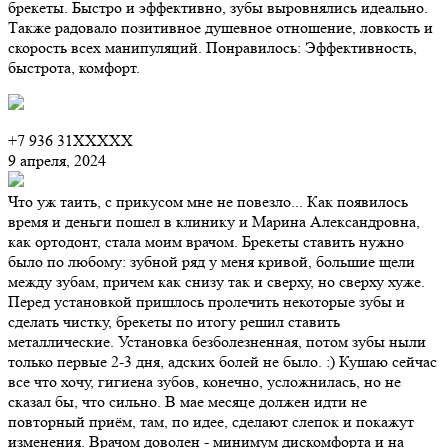
брекеты. Быстро и эффективно, зубы выровнялись идеально.
Также радовало позитивное душевное отношение, ловкость и
скорость всех манипуляций. Понравилось: Эффективность,
быстрота, комфорт.
+7 936 31XXXXX
9 апреля, 2024
Что уж таить, с прикусом мне не повезло... Как появилось
время и деньги пошел в клинику и Марина Александровна,
как ортодонт, стала моим врачом. Брекеты ставить нужно
было по любому: зубной ряд у меня кривой, большие щели
между зубам, причем как снизу так и сверху, но сверху хуже.
Перед установкой пришлось пролечить некоторые зубы и
сделать чистку, брекеты по итогу решил ставить
металлические. Установка безболезненная, потом зубы ныли
только первые 2-3 дня, адских болей не было. :) Кушаю сейчас
все что хочу, гигиена зубов, конечно, усложнилась, но не
сказал бы, что сильно. В мае месяце должен идти не
повторный приём, там, по идее, сделают слепок и покажут
изменения. Врачом доволен - минимум дискомфорта и на