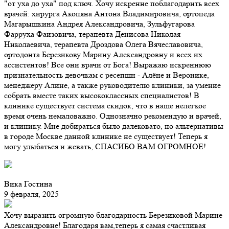
"от уха до уха" под ключ. Хочу искренне поблагодарить всех
врачей: хирурга Акопяна Антона Владимировича, ортопеда
Магарышкина Андрея Александровича, Зульфугарова
Фарруха Фаизовича, терапевта Денисова Николая
Николаевича, терапевта Дроздова Олега Вячеславовича,
ортодонта Березикову Марину Александровну и всех их
ассистентов! Все они врачи от Бога! Выражаю искреннюю
признательность девочкам с ресепшн - Алёне и Веронике,
менеджеру Алине, а также руководителю клиники, за умение
собрать вместе таких высококлассных специалистов! В
клинике существует система скидок, что в наше нелегкое
время очень немаловажно. Однозначно рекомендую и врачей,
и клинику. Мне добираться было далековато, но альтернативы
в городе Москве данной клинике не существует! Теперь я
могу улыбаться и жевать, СПАСИБО ВАМ ОГРОМНОЕ!
Вика Гостина
9 февраля, 2025
Хочу выразить огромную благодарность Березиковой Марине
Александровне! Благодаря вам,теперь я самая счастливая