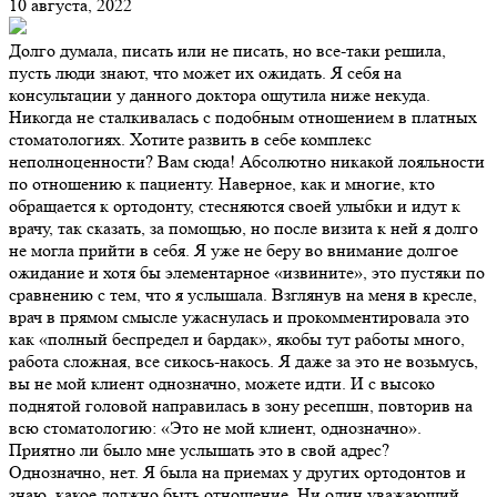
10 августа, 2022
Долго думала, писать или не писать, но все-таки решила,
пусть люди знают, что может их ожидать. Я себя на
консультации у данного доктора ощутила ниже некуда.
Никогда не сталкивалась с подобным отношением в платных
стоматологиях. Хотите развить в себе комплекс
неполноценности? Вам сюда! Абсолютно никакой лояльности
по отношению к пациенту. Наверное, как и многие, кто
обращается к ортодонту, стесняются своей улыбки и идут к
врачу, так сказать, за помощью, но после визита к ней я долго
не могла прийти в себя. Я уже не беру во внимание долгое
ожидание и хотя бы элементарное «извините», это пустяки по
сравнению с тем, что я услышала. Взглянув на меня в кресле,
врач в прямом смысле ужаснулась и прокомментировала это
как «полный беспредел и бардак», якобы тут работы много,
работа сложная, все сикось-накось. Я даже за это не возьмусь,
вы не мой клиент однозначно, можете идти. И с высоко
поднятой головой направилась в зону ресепшн, повторив на
всю стоматологию: «Это не мой клиент, однозначно».
Приятно ли было мне услышать это в свой адрес?
Однозначно, нет. Я была на приемах у других ортодонтов и
знаю, какое должно быть отношение. Ни один уважающий