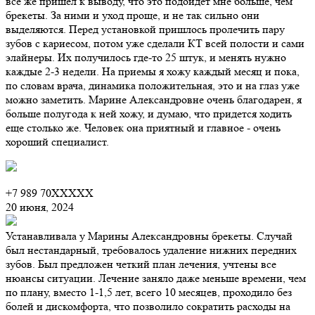
все же пришел к выводу, что это подойдет мне больше, чем
брекеты. За ними и уход проще, и не так сильно они
выделяются. Перед установкой пришлось пролечить пару
зубов с кариесом, потом уже сделали КТ всей полости и сами
элайнеры. Их получилось где-то 25 штук, и менять нужно
каждые 2-3 недели. На приемы я хожу каждый месяц и пока,
по словам врача, динамика положительная, это и на глаз уже
можно заметить. Марине Александровне очень благодарен, я
больше полугода к ней хожу, и думаю, что придется ходить
еще столько же. Человек она приятный и главное - очень
хороший специалист.
+7 989 70XXXXX
20 июня, 2024
Устанавливала у Марины Александровны брекеты. Случай
был нестандарный, требовалось удаление нижних передних
зубов. Был предложен четкий план лечения, учтены все
нюансы ситуации. Лечение заняло даже меньше времени, чем
по плану, вместо 1-1,5 лет, всего 10 месяцев, проходило без
болей и дискомфорта, что позволило сократить расходы на