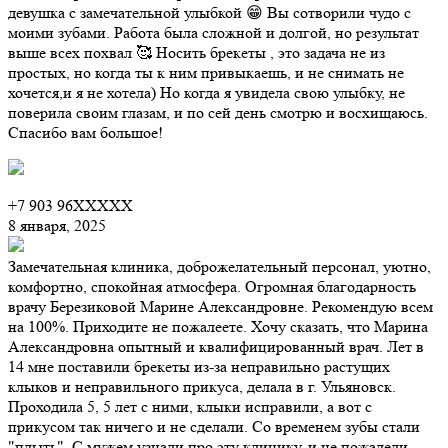
девушка с замечательной улыбкой 😁 Вы сотворили чудо с
моими зубами. Работа была сложной и долгой, но результат
выше всех похвал 🥰 Носить брекеты , это задача не из
простых, но когда ты к ним привыкаешь, и не снимать не
хочется,и я не хотела) Но когда я увидела свою улыбку, не
поверила своим глазам, и по сей день смотрю и восхищаюсь.
Спасибо вам большое!
+7 903 96XXXXX
8 января, 2025
Замечательная клиника, доброжелательный персонал, уютно,
комфортно, спокойная атмосфера. Огромная благодарность
врачу Березиковой Марине Александровне. Рекомендую всем
на 100%. Приходите не пожалеете. Хочу сказать, что Марина
Александровна опытный и квалифицированный врач. Лет в
14 мне поставили брекеты из-за неправильно растущих
клыков и неправильного прикуса, делала в г. Ульяновск.
Проходила 5, 5 лет с ними, клыки исправили, а вот с
прикусом так ничего и не сделали. Со временем зубы стали
"плыть". С мужем узнали про эту клинику, и не пожалели.