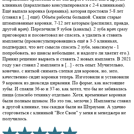
клиниках (параллельно консультировался с 2-4 клиниками).
Ещё выпала коронка (керамика), которая простояла 5-8 лет
(ставил в [...] ещё). Объём работы большой. Сняли старые
штампованные коронки​, 7-12 лет которым (распилил, правда,
другой врач). Перелечили 9 зубов (каналы). 2 зуба врач сразу
приговорил и посоветовал не спасать, а удалить и ставить
импланты​ (проконсультировавшись ещё в 3-5 клиниках,
подтвердил, что нет смысла спасать 2 зуба, максимум - 1
попробовать, но шансы небольшие, и надолго ли хватит его.).
Принял решение вырвать и ставить 2 новых импланта. В 2021
году уже ставил 2 импланта в [...] - есть опыт. Мучительно,
конечно, с ниткой снимать слепки для коронок, но, зато,
качественно сидят коронки теперь. Изготовили и установили
9 коронок из диоксида циркония​. По форме, как настоящие
зубы. И спаяли 36-ю и 37-ю, как хотел, что бы не забивалась
пища (спасибо технику отдельно. Хотя, временные коронки​
были полным шлаком. Но это так, мелочи.). Импланты ставил
в другой клинике, там скидки были на Штрауман. А удачно
сторговаться с клиникой "Все Свои" у меня и менеджера не
получилось.