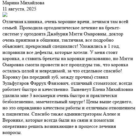
Марина Михайлова
11 августа, 2025
Отличная клиника, очень хорошие врачи, лечимся там всей
семьей. Проходила ортодонтическое лечение на брекет-
системе у ортодонта Джабурия Мэгги Омаровны, доктор
очень приятная в общении, тактичная, все подробно
объясняет, прекрасный специалист! Уложились в 1 год,
исправили все дефекты, которые хотели. У меня стоит
коронка, а ставить брекеты на коронки рискованно, но Мэгги
Омаровна смогла провести все процедуры так, что коронка
осталась целой и невредимой, за что отдельное спасибо!
Коронку (на передний зуб, между прочим) ставил
Зульфугаров Фаррух Фаизович, отличный стоматолог, всегда
работает быстро и качественно. Тыненеут Елена Михайловна
удалила мне 3 восьмерки очень быстро и практически
безболезненно, замечательный хирург! Цены выше среднего,
но это оправданно качеством работы и отличным отношением
к пациентам. Спасибо также администраторам Алене и
Веронике, которые всегда были на связи и помогали
оперативно решать возникающие в процессе лечения
вопросы.