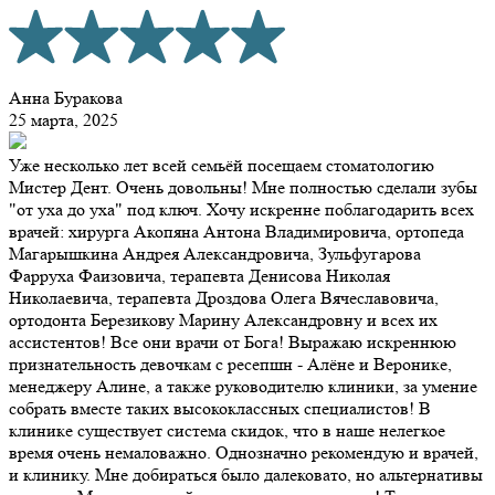
Анна Буракова
25 марта, 2025
Уже несколько лет всей семьёй посещаем стоматологию
Мистер Дент. Очень довольны! Мне полностью сделали зубы
"от уха до уха" под ключ. Хочу искренне поблагодарить всех
врачей: хирурга Акопяна Антона Владимировича, ортопеда
Магарышкина Андрея Александровича, Зульфугарова
Фарруха Фаизовича, терапевта Денисова Николая
Николаевича, терапевта Дроздова Олега Вячеславовича,
ортодонта Березикову Марину Александровну и всех их
ассистентов! Все они врачи от Бога! Выражаю искреннюю
признательность девочкам с ресепшн - Алёне и Веронике,
менеджеру Алине, а также руководителю клиники, за умение
собрать вместе таких высококлассных специалистов! В
клинике существует система скидок, что в наше нелегкое
время очень немаловажно. Однозначно рекомендую и врачей,
и клинику. Мне добираться было далековато, но альтернативы